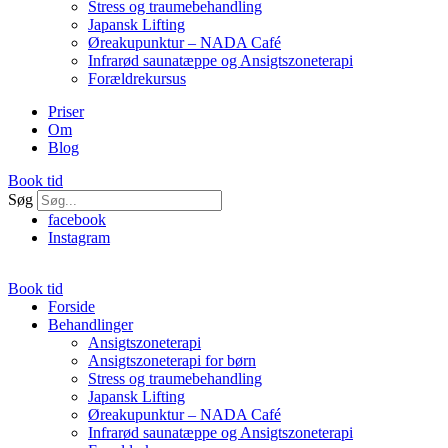
Stress og traumebehandling
Japansk Lifting
Øreakupunktur – NADA Café
Infrarød saunatæppe og Ansigtszoneterapi
Forældrekursus
Priser
Om
Blog
Book tid
Søg
facebook
Instagram
Book tid
Forside
Behandlinger
Ansigtszoneterapi
Ansigtszoneterapi for børn
Stress og traumebehandling
Japansk Lifting
Øreakupunktur – NADA Café
Infrarød saunatæppe og Ansigtszoneterapi