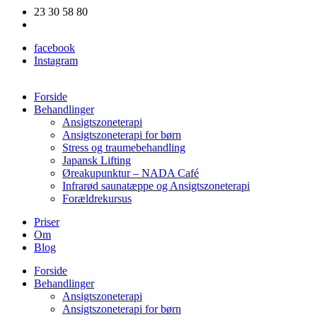
Videre
23 30 58 80
til
ibenskjoen@gmail.com
indhold
facebook
Instagram
Forside
Behandlinger
Ansigtszoneterapi
Ansigtszoneterapi for børn
Stress og traumebehandling
Japansk Lifting
Øreakupunktur – NADA Café
Infrarød saunatæppe og Ansigtszoneterapi
Forældrekursus
Priser
Om
Blog
Forside
Behandlinger
Ansigtszoneterapi
Ansigtszoneterapi for børn