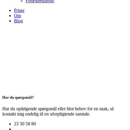
Forældrekursus
Priser
Om
Blog
Velvære i en kold og mørk tid
Har du spørgsmål?
Har du opfølgende spørgsmål eller blot behov for en snak, så
kontakt mig endelig til en uforpligtende samtale.
23 30 58 80
ibenskjoen@gmail.com