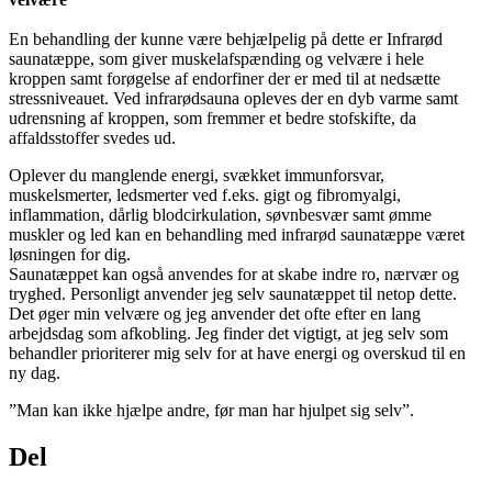
En behandling der kunne være behjælpelig på dette er Infrarød
saunatæppe, som giver muskelafspænding og velvære i hele
kroppen samt forøgelse af endorfiner der er med til at nedsætte
stressniveauet. Ved infrarødsauna opleves der en dyb varme samt
udrensning af kroppen, som fremmer et bedre stofskifte, da
affaldsstoffer svedes ud.
Oplever du manglende energi, svækket immunforsvar,
muskelsmerter, ledsmerter ved f.eks. gigt og fibromyalgi,
inflammation, dårlig blodcirkulation, søvnbesvær samt ømme
muskler og led kan en behandling med infrarød saunatæppe været
løsningen for dig.
Saunatæppet kan også anvendes for at skabe indre ro, nærvær og
tryghed. Personligt anvender jeg selv saunatæppet til netop dette.
Det øger min velvære og jeg anvender det ofte efter en lang
arbejdsdag som afkobling. Jeg finder det vigtigt, at jeg selv som
behandler prioriterer mig selv for at have energi og overskud til en
ny dag.
”Man kan ikke hjælpe andre, før man har hjulpet sig selv”.
Del